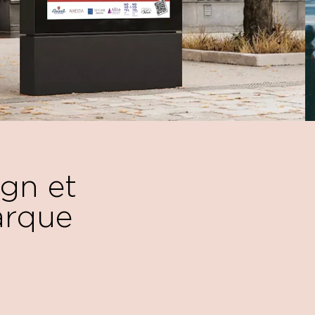
ign et
arque